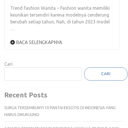
Trend Fashion Wanita – Fashion wanita memiliki
keunikan tersendiri karena modelnya cenderung
berubah setiap tahun, Nah, di tahun 2023 model
…
BACA SELENGKAPNYA
Cari
CARI
Recent Posts
SURGA TERSEMBUNYI 10 PANTAI EKSOTIS DI INDONESIA YANG
HARUS DIKUNJUNGI