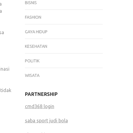
BISNIS
a
MANA
a
GAYA
FASHION
KAMU
GAYA HIDUP
sa
KESEHATAN
POLITIK
inasi
WISATA
 tidak
PARTNERSHIP
cmd368 login
saba sport judi bola