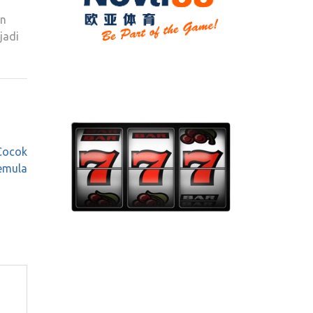
an
jadi
 Cocok
emula