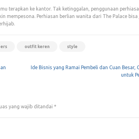
 kamu terapkan ke kantor. Tak ketinggalan, penggunaan perhias
 mempesona. Perhiasan berlian wanita dari The Palace bisa 
rhijab.
bers
outfit keren
style
jan
Ide Bisnis yang Ramai Pembeli dan Cuan Besar,
untuk P
uas yang wajib ditandai
*