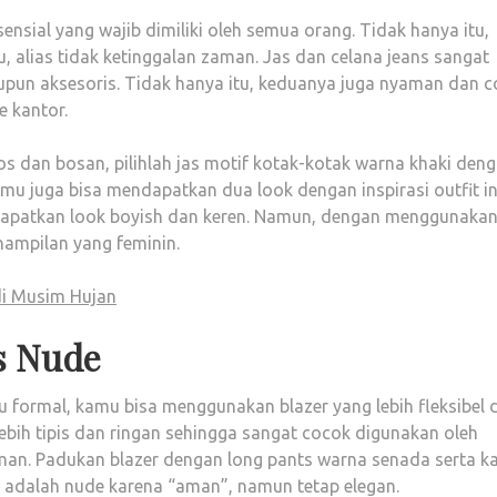
nsial yang wajib dimiliki oleh semua orang. Tidak hanya itu,
, alias tidak ketinggalan zaman. Jas dan celana jeans sangat
pun aksesoris. Tidak hanya itu, keduanya juga nyaman dan 
e kantor.
s dan bosan, pilihlah jas motif kotak-kotak warna khaki den
mu juga bisa mendapatkan dua look dengan inspirasi outfit in
apatkan look boyish dan keren. Namun, dengan menggunaka
ampilan yang feminin.
 di Musim Hujan
ts Nude
 formal, kamu bisa menggunakan blazer yang lebih fleksibel 
 lebih tipis dan ringan sehingga sangat cocok digunakan oleh
aman. Padukan blazer dengan long pants warna senada serta k
h adalah nude karena “aman”, namun tetap elegan.