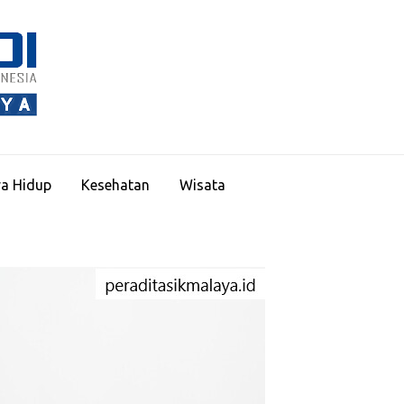
PERADITASIKMALAY
a Hidup
Kesehatan
Wisata