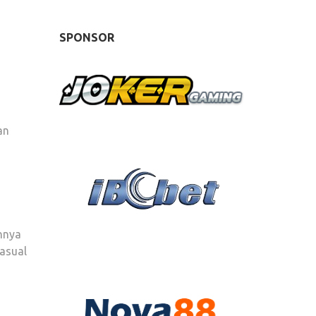
SPONSOR
an
nnya
asual