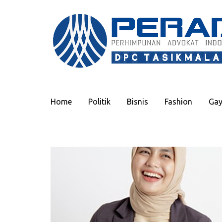
Lompat
ke
konten
(Tekan
Enter)
Home
Politik
Bisnis
Fashion
Gay