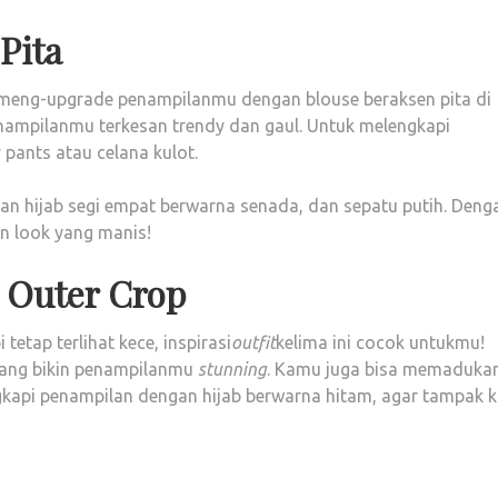
Pita
 meng-upgrade penampilanmu dengan blouse beraksen pita di
enampilanmu terkesan trendy dan gaul. Untuk melengkapi
pants atau celana kulot.
n hijab segi empat berwarna senada, dan sepatu putih. Deng
an look yang manis!
 Outer Crop
tetap terlihat kece, inspirasi
outfit
kelima ini cocok untukmu!
 yang bikin penampilanmu
stunning
. Kamu juga bisa memaduka
gkapi penampilan dengan hijab berwarna hitam, agar tampak k