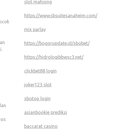
slot mahjong
https://www.sbsuitesanaheim.com/
cocok
mix parlay
gan
https://bogorupdate.id/sbobet/
i.
n
https://hidrologibbwsc3.net/
clickbet88 login
joker123 slot
sbotop login
dan
asianbookie prediksi
aos
baccarat casino