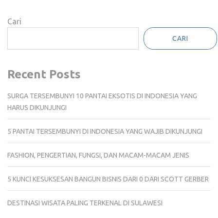
Cari
CARI
Recent Posts
SURGA TERSEMBUNYI 10 PANTAI EKSOTIS DI INDONESIA YANG
HARUS DIKUNJUNGI
5 PANTAI TERSEMBUNYI DI INDONESIA YANG WAJIB DIKUNJUNGI
FASHION, PENGERTIAN, FUNGSI, DAN MACAM-MACAM JENIS
5 KUNCI KESUKSESAN BANGUN BISNIS DARI 0 DARI SCOTT GERBER
DESTINASI WISATA PALING TERKENAL DI SULAWESI