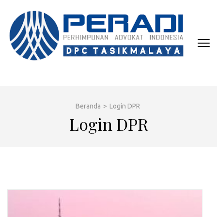
Lompat
ke
konten
(Tekan
Enter)
PERADITASIKMALAYA
Beranda
>
Login DPR
Login DPR