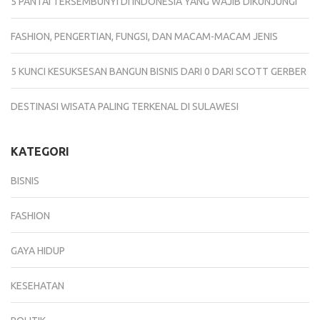
5 PANTAI TERSEMBUNYI DI INDONESIA YANG WAJIB DIKUNJUNGI
FASHION, PENGERTIAN, FUNGSI, DAN MACAM-MACAM JENIS
5 KUNCI KESUKSESAN BANGUN BISNIS DARI 0 DARI SCOTT GERBER
DESTINASI WISATA PALING TERKENAL DI SULAWESI
KATEGORI
BISNIS
FASHION
GAYA HIDUP
KESEHATAN