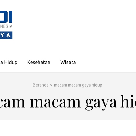
PERADITASIKMALAY
a Hidup
Kesehatan
Wisata
Beranda
>
macam macam gaya hidup
am macam gaya h