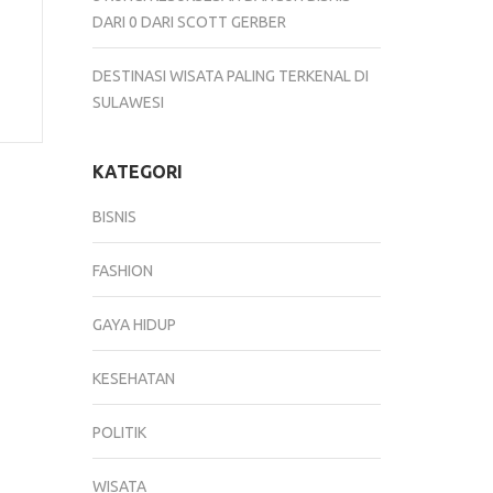
DARI 0 DARI SCOTT GERBER
DESTINASI WISATA PALING TERKENAL DI
SULAWESI
KATEGORI
BISNIS
FASHION
GAYA HIDUP
KESEHATAN
POLITIK
WISATA