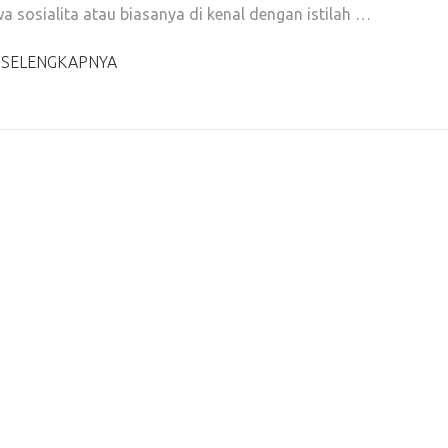
wa sosialita atau biasanya di kenal dengan istilah …
 SELENGKAPNYA