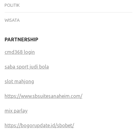
POLITIK
WISATA
PARTNERSHIP
cmd368 login
saba sport judi bola
slot mahjong
https://www.sbsuitesanaheim.com/
mix parlay
https://bogorupdate.id/sbobet/