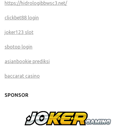
https://hidrologibbwsc3.net/
clickbet88 login
joker123 slot
sbotop login
asianbookie prediksi
baccarat casino
SPONSOR