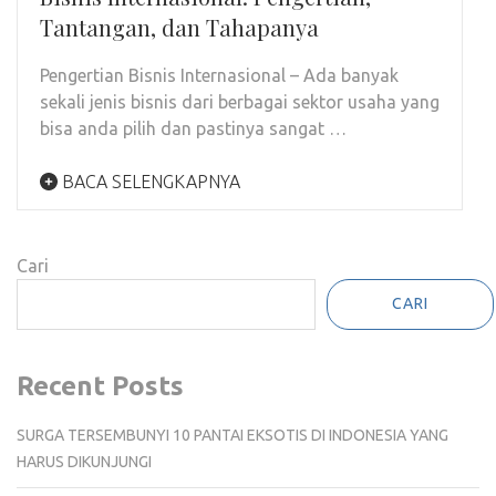
Tantangan, dan Tahapanya
Pengertian Bisnis Internasional – Ada banyak
sekali jenis bisnis dari berbagai sektor usaha yang
bisa anda pilih dan pastinya sangat …
BACA SELENGKAPNYA
Cari
CARI
Recent Posts
SURGA TERSEMBUNYI 10 PANTAI EKSOTIS DI INDONESIA YANG
HARUS DIKUNJUNGI