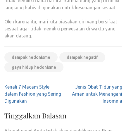
tidak memiliki dana darurat karena uang yang di miliki
langsung habis di gunakan untuk kesenangan sesaat
Oleh karena itu, mari kita biasakan diri yang bersifaat
sesaat agar tidak memiliki penyesalan di waktu yang
akan datang.
dampak hedonisme
dampak negatif
gaya hidup hedonisme
Navigasi
Kenali 7 Macam Style
Jenis Obat Tidur yang
pos
dalam Fashion yang Sering
Aman untuk Menangani
Digunakan
Insomnia
Tinggalkan Balasan
Alamat email Anda tidak akan dipublikasikan.
Ruas