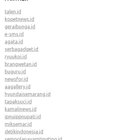
talen.id
kopetnews.id
geraibunga.id
e-sms.id
agata.id
serbagadget.id
ryuukoi.id
brangwetan.id
buguru.id
newsfor.id
aagallery.id
hyundaisemarang.id
tapaksuci.id
kamalinews.id
ipnuippnupati.id
miksemar.id
detikindonesia.id
sempolanayamtingting.id