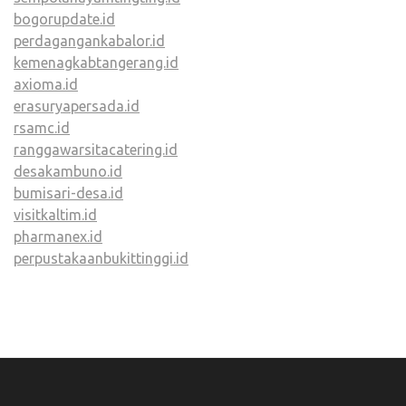
bogorupdate.id
perdagangankabalor.id
kemenagkabtangerang.id
axioma.id
erasuryapersada.id
rsamc.id
ranggawarsitacatering.id
desakambuno.id
bumisari-desa.id
visitkaltim.id
pharmanex.id
perpustakaanbukittinggi.id