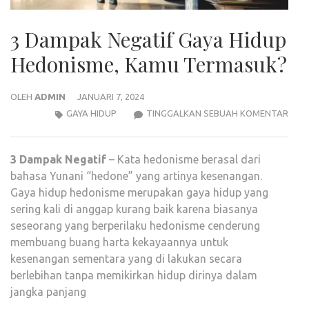
3 Dampak Negatif Gaya Hidup
Hedonisme, Kamu Termasuk?
OLEH
ADMIN
JANUARI 7, 2024
3
GAYA HIDUP
TINGGALKAN SEBUAH KOMENTAR
DAM
NEGA
3 Dampak Negatif
– Kata hedonisme berasal dari
GAY
bahasa Yunani “hedone” yang artinya kesenangan.
HIDU
Gaya hidup hedonisme merupakan gaya hidup yang
HEDO
sering kali di anggap kurang baik karena biasanya
KAM
seseorang yang berperilaku hedonisme cenderung
TER
membuang buang harta kekayaannya untuk
kesenangan sementara yang di lakukan secara
berlebihan tanpa memikirkan hidup dirinya dalam
jangka panjang