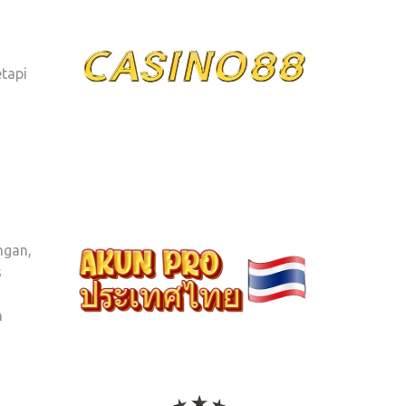
etapi
ngan,
s
n