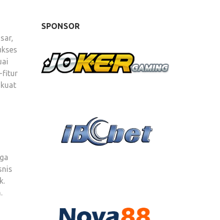
SPONSOR
sar,
ukses
uai
fitur
 kuat
gga
snis
k.
.