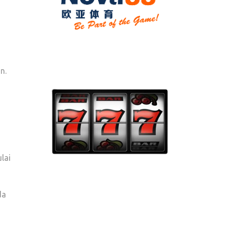
n.
lai
da