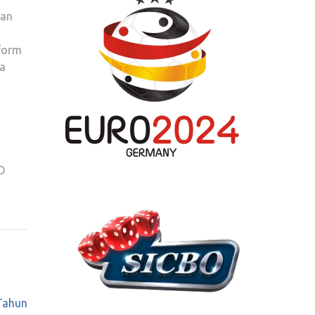
han
tform
ma
O
Tahun