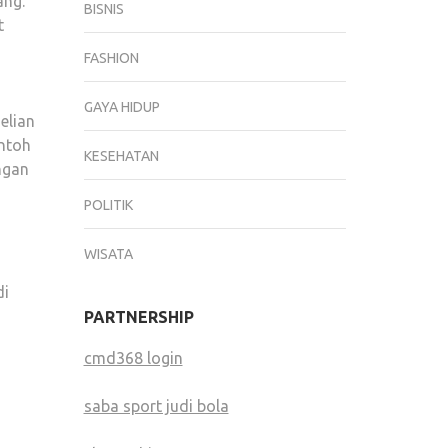
ang.
MENJANJIKAN,
BISNIS
t
KENALI
CIRI-
FASHION
CIRINYA
GAYA HIDUP
elian
ontoh
KESEHATAN
ngan
POLITIK
WISATA
di
PARTNERSHIP
cmd368 login
saba sport judi bola