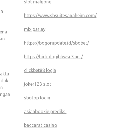
slot mahjong
an
https://www.sbsuitesanaheim.com/
mix parlay
rena
kan
https://bogorupdate.id/sbobet/
https://hidrologibbwsc3.net/
clickbet88 login
waktu
oduk
joker123 slot
an
angan
sbotop login
asianbookie prediksi
baccarat casino