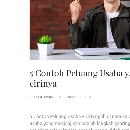
5 Contoh Peluang Usaha y
cirinya
OLEH
ADMIN
DESEMBER 31, 2024
5 Contoh Peluang Usaha – Di tengah di namika
usaha yang menjanjikan adalah langkah penting 