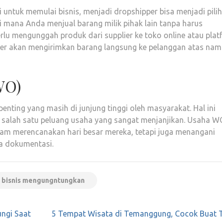
untuk memulai bisnis, menjadi dropshipper bisa menjadi pili
i mana Anda menjual barang milik pihak lain tanpa harus
rlu mengunggah produk dari supplier ke toko online atau pla
ier akan mengirimkan barang langsung ke pelanggan atas na
WO)
penting yang masih di junjung tinggi oleh masyarakat. Hal ini
salah satu peluang usaha yang sangat menjanjikan. Usaha W
am merencanakan hari besar mereka, tetapi juga menangani
ga dokumentasi.
 bisnis mengungntungkan
ungi Saat
5 Tempat Wisata di Temanggung, Cocok Buat 