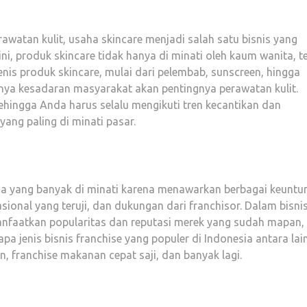
awatan kulit, usaha skincare menjadi salah satu bisnis yang
ni, produk skincare tidak hanya di minati oleh kaum wanita, t
enis produk skincare, mulai dari pelembab, sunscreen, hingga
tnya kesadaran masyarakat akan pentingnya perawatan kulit.
sehingga Anda harus selalu mengikuti tren kecantikan dan
ang paling di minati pasar.
aha yang banyak di minati karena menawarkan berbagai keuntu
sional yang teruji, dan dukungan dari franchisor. Dalam bisni
anfaatkan popularitas dan reputasi merek yang sudah mapan,
apa jenis bisnis franchise yang populer di Indonesia antara lai
n, franchise makanan cepat saji, dan banyak lagi.