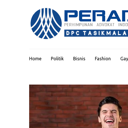
Lompat
ke
konten
(Tekan
Enter)
Home
Politik
Bisnis
Fashion
Gay