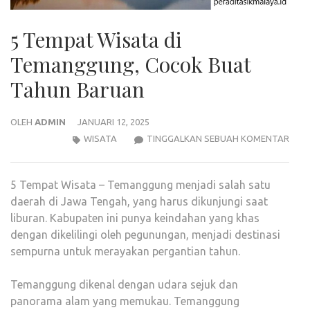
5 Tempat Wisata di
Temanggung, Cocok Buat
Tahun Baruan
OLEH
ADMIN
JANUARI 12, 2025
5
WISATA
TINGGALKAN SEBUAH KOMENTAR
TEM
WIS
5 Tempat Wisata – Temanggung menjadi salah satu
DI
daerah di Jawa Tengah, yang harus dikunjungi saat
TEM
liburan. Kabupaten ini punya keindahan yang khas
COC
dengan dikelilingi oleh pegunungan, menjadi destinasi
BUA
sempurna untuk merayakan pergantian tahun.
TAH
BAR
Temanggung dikenal dengan udara sejuk dan
panorama alam yang memukau. Temanggung