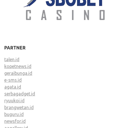
PARTNER
talen.id
kopetnews.id
geraibunga.id
e-sms.id
agata.id
serbagadget.id
ryuukoi.id
brangwetan.id
buguru.id
newsfor.id