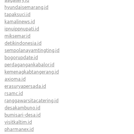
aagallery.id
hyundaisemarang.id
tapaksuci.id
kamalinews.id
ipnuippnupati.id
miksemar.id
detikindonesia.id
sempolanayamtingting.id
bogorupdate.id
perdagangankabalor.id
kemenagkabtangerang.id
axioma.id
erasuryapersada.id
rsamc.id
ranggawarsitacatering.id
desakambuno.id
bumisari-desa.id
visitkaltim.id
pharmanex.id